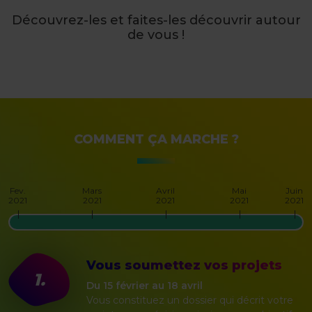
Découvrez-les et faites-les découvrir autour
de vous !
COMMENT ÇA MARCHE ?
Fev.
Mars
Avril
Mai
Juin
2021
2021
2021
2021
2021
Vous soumettez vos projets
1.
Du 15 février au 18 avril
Vous constituez un dossier qui décrit votre