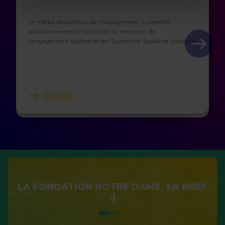
Le média des acteurs de l'engagement. Il présente
quotidiennement l'actualité du mécénat, de
l'engagement sociétal et de l'Economie Sociale et Solidaire.
En savoir +
LA FONDATION NOTRE DAME, EN BREF
:)