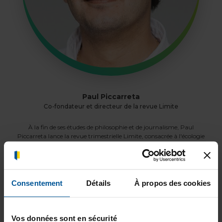
Paul Piccarreta
Co-fondateur et directeur de la revue Limite
À la fin de ses études de philosophie et de journalisme, Paul
Piccarreta lance la revue trimestrielle Limite, consacrée à l'écologie
intégrale. En parallèle, il collabore à de nombreux media puis lance
la maison d'édition l'Escargot. En 2020, il signe un livre d'entretiens
avec le romancier François Bégaudeau - Jésus, les bourgeois et nous
- qui reçoit un fort accueil critique.
Consentement
Détails
À propos des cookies
Vos données sont en sécurité